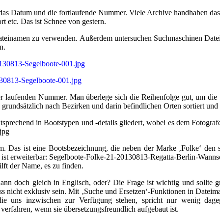
e, das Datum und die fortlaufende Nummer. Viele Archive handhaben das 
t etc. Das ist Schnee von gestern.
 Dateinamen zu verwenden. Außerdem untersuchen Suchmaschinen Datein
n.
0130813-Segelboote-001.jpg
130813-Segelboote-001.jpg
r laufenden Nummer. Man überlege sich die Reihenfolge gut, um di
grundsätzlich nach Bezirken und darin befindlichen Orten sortiert und
tsprechend in Bootstypen und -details gliedert, wobei es dem Fotograf
jpg
m. Das ist eine Bootsbezeichnung, die neben der Marke ‚Folke‘ den s
e ist erweiterbar: Segelboote-Folke-21-20130813-Regatta-Berlin-Wanns
ilft der Name, es zu finden.
n doch gleich in Englisch, oder? Die Frage ist wichtig und sollte gr
 nicht exklusiv sein. Mit ‚Suche und Ersetzen‘-Funktionen in Datei
e uns inzwischen zur Verfügung stehen, spricht nur wenig dagege
erfahren, wenn sie übersetzungsfreundlich aufgebaut ist.