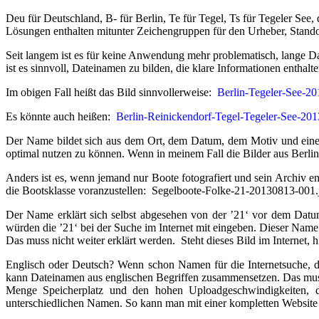
Deu für Deutschland, B- für Berlin, Te für Tegel, Ts für Tegeler Se
Lösungen enthalten mitunter Zeichengruppen für den Urheber, Standor
Seit langem ist es für keine Anwendung mehr problematisch, lange
ist es sinnvoll, Dateinamen zu bilden, die klare Informationen enthalte
Im obigen Fall heißt das Bild sinnvollerweise:
Berlin-Tegeler-See-2
Es könnte auch heißen:
Berlin-Reinickendorf-Tegel-Tegeler-See-20
Der Name bildet sich aus dem Ort, dem Datum, dem Motiv und eine
optimal nutzen zu können. Wenn in meinem Fall die Bilder aus Berlin 
Anders ist es, wenn jemand nur Boote fotografiert und sein Archiv en
die Bootsklasse voranzustellen: Segelboote-Folke-21-20130813-001.
Der Name erklärt sich selbst abgesehen von der ’21‘ vor dem Datu
würden die ’21‘ bei der Suche im Internet mit eingeben. Dieser Nam
Das muss nicht weiter erklärt werden. Steht dieses Bild im Internet, h
Englisch oder Deutsch? Wenn schon Namen für die Internetsuche, dan
kann Dateinamen aus englischen Begriffen zusammensetzen. Das muss
Menge Speicherplatz und den hohen Uploadgeschwindigkeiten, di
unterschiedlichen Namen. So kann man mit einer kompletten Website v