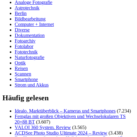
Analoge Fotografie
Astrotechnik
Berlin
Bildbearbeitung
Computer + Internet
Diverse
Dokumentation
Fotoarchiv
Fotolabor
Fototechnik
Naturfotografie
Optik
Reisen
Scannen
Smartphone
Strom und Akkus
Häufig gelesen
Idealo. Marktüberblick – Kameras und Smartphones
(7.234)
Fernglas mit großen Objektiven und Wechselokularen TS
20×88 BT
(3.607)
VALOI 360 System. Review
(3.565)
ACDSee Photo Studio Ultimate 2024 – Review
(3.438)