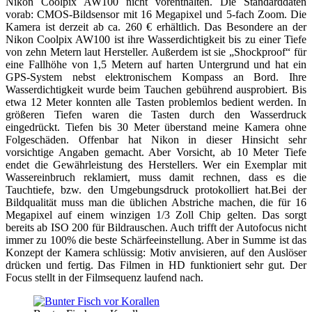
Nikon Coolpix AW100 nicht vorenthalten. Die Standarddaten
vorab: CMOS-Bildsensor mit 16 Megapixel und 5-fach Zoom. Die
Kamera ist derzeit ab ca. 260 € erhältlich. Das Besondere an der
Nikon Coolpix AW100 ist ihre Wasserdichtigkeit bis zu einer Tiefe
von zehn Metern laut Hersteller. Außerdem ist sie „Shockproof“ für
eine Fallhöhe von 1,5 Metern auf harten Untergrund und hat ein
GPS-System nebst elektronischem Kompass an Bord. Ihre
Wasserdichtigkeit wurde beim Tauchen gebührend ausprobiert. Bis
etwa 12 Meter konnten alle Tasten problemlos bedient werden. In
größeren Tiefen waren die Tasten durch den Wasserdruck
eingedrückt. Tiefen bis 30 Meter überstand meine Kamera ohne
Folgeschäden. Offenbar hat Nikon in dieser Hinsicht sehr
vorsichtige Angaben gemacht. Aber Vorsicht, ab 10 Meter Tiefe
endet die Gewährleistung des Herstellers. Wer ein Exemplar mit
Wassereinbruch reklamiert, muss damit rechnen, dass es die
Tauchtiefe, bzw. den Umgebungsdruck protokolliert hat.Bei der
Bildqualität muss man die üblichen Abstriche machen, die für 16
Megapixel auf einem winzigen 1/3 Zoll Chip gelten. Das sorgt
bereits ab ISO 200 für Bildrauschen. Auch trifft der Autofocus nicht
immer zu 100% die beste Schärfeeinstellung. Aber in Summe ist das
Konzept der Kamera schlüssig: Motiv anvisieren, auf den Auslöser
drücken und fertig. Das Filmen in HD funktioniert sehr gut. Der
Focus stellt in der Filmsequenz laufend nach.