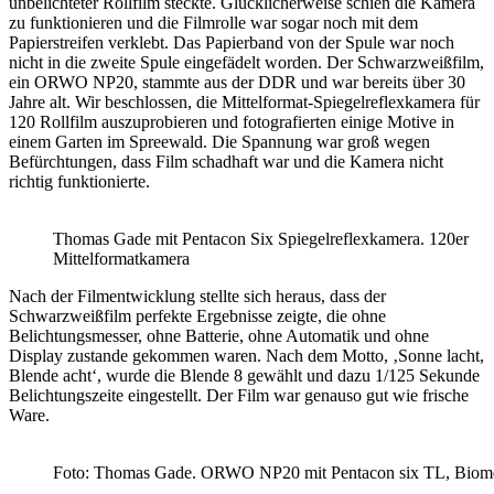
unbelichteter Rollfilm steckte. Glücklicherweise schien die Kamera
zu funktionieren und die Filmrolle war sogar noch mit dem
Papierstreifen verklebt. Das Papierband von der Spule war noch
nicht in die zweite Spule eingefädelt worden. Der Schwarzweißfilm,
ein ORWO NP20, stammte aus der DDR und war bereits über 30
Jahre alt. Wir beschlossen, die Mittelformat-Spiegelreflexkamera für
120 Rollfilm auszuprobieren und fotografierten einige Motive in
einem Garten im Spreewald. Die Spannung war groß wegen
Befürchtungen, dass Film schadhaft war und die Kamera nicht
richtig funktionierte.
Thomas Gade mit Pentacon Six Spiegelreflexkamera. 120er
Mittelformatkamera
Nach der Filmentwicklung stellte sich heraus, dass der
Schwarzweißfilm perfekte Ergebnisse zeigte, die ohne
Belichtungsmesser, ohne Batterie, ohne Automatik und ohne
Display zustande gekommen waren. Nach dem Motto, ‚Sonne lacht,
Blende acht‘, wurde die Blende 8 gewählt und dazu 1/125 Sekunde
Belichtungszeite eingestellt. Der Film war genauso gut wie frische
Ware.
Foto: Thomas Gade. ORWO NP20 mit Pentacon six TL, Biom