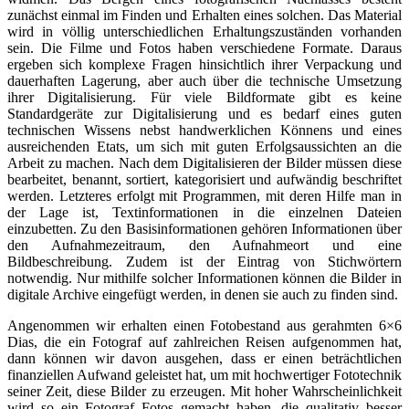
zunächst einmal im Finden und Erhalten eines solchen. Das Material
wird in völlig unterschiedlichen Erhaltungszuständen vorhanden
sein. Die Filme und Fotos haben verschiedene Formate. Daraus
ergeben sich komplexe Fragen hinsichtlich ihrer Verpackung und
dauerhaften Lagerung, aber auch über die technische Umsetzung
ihrer Digitalisierung. Für viele Bildformate gibt es keine
Standardgeräte zur Digitalisierung und es bedarf eines guten
technischen Wissens nebst handwerklichen Könnens und eines
ausreichenden Etats, um sich mit guten Erfolgsaussichten an die
Arbeit zu machen. Nach dem Digitalisieren der Bilder müssen diese
bearbeitet, benannt, sortiert, kategorisiert und aufwändig beschriftet
werden. Letzteres erfolgt mit Programmen, mit deren Hilfe man in
der Lage ist, Textinformationen in die einzelnen Dateien
einzubetten. Zu den Basisinformationen gehören Informationen über
den Aufnahmezeitraum, den Aufnahmeort und eine
Bildbeschreibung. Zudem ist der Eintrag von Stichwörtern
notwendig. Nur mithilfe solcher Informationen können die Bilder in
digitale Archive eingefügt werden, in denen sie auch zu finden sind.
Angenommen wir erhalten einen Fotobestand aus gerahmten 6×6
Dias, die ein Fotograf auf zahlreichen Reisen aufgenommen hat,
dann können wir davon ausgehen, dass er einen beträchtlichen
finanziellen Aufwand geleistet hat, um mit hochwertiger Fototechnik
seiner Zeit, diese Bilder zu erzeugen. Mit hoher Wahrscheinlichkeit
wird so ein Fotograf Fotos gemacht haben, die qualitativ besser