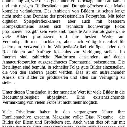
ohnmächtig zu, wie die so genannten Fotostockagenturen aufkamen
und mit riesigen Bildbeständen und Dumping-Preisen den Markt
komplett veränderten. Das Anbieten von Bildern ist schon lange
nicht mehr eine Domäne der professionellen Fotografen. Mit jeder
digitalen Spiegelreflexkamera, aber auch mit besserem
Kompaktkameras lassen sich technisch hochwertige Fotos
produzieren. Es gibt sehr viele ambitionierte Amateurfotografen, die
viele Bilder produzieren und ihre besten Werke auf
Verkaufsplattformen hochladen, aber auch völlig kostenfrei für
jedermann verwendbar in Wikipedia-Artikel einfügen oder den
Redaktionen auf Anfrage kostenlos zur Verfügung stellen. Im
Internet sind zahlreiche Plattformen entstanden, auf denen
Amateurfotografen ausgezeichnetes Fotomaterial präsentieren. Die
Beteiligten sind bemüht, in schneller Folge gute Bilder einzustellen,
die von den anderen gelobt werden. Das ist ein ausreichender
Anreiz, um Bilder zu produzieren und allen zur Verfügung zu
stellen.
Unter diesen Umständen ist der monetäre Wert für viele Bilder in die
Bedeutungslosigkeit abgeglitten. Eine existenzsichernde
Vermarktung von vielen Fotos ist nicht mehr möglich.
Viele Privatleute haben in den vergangenen Jahren ihre
Familienarchive gescannt. Magazine voller Dias, Negative, die
Bilder der Eltern und Großeltern etc. Auch wenn dies oft nur mit