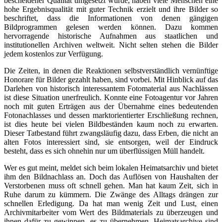
bescheidener Qualität umgesetzt wurde, haben viele Menschen eine
hohe Ergebnisqualität mit guter Technik erzielt und ihre Bilder so
beschriftet, dass die Informationen von denen gängigen
Bildprogrammen gelesen werden können. Dazu kommen
hervorragende historische Aufnahmen aus staatlichen und
institutionellen Archiven weltweit. Nicht selten stehen die Bilder
jedem kostenlos zur Verfügung.
Die Zeiten, in denen die Reaktionen selbstverständlich vernünftige
Honorare für Bilder gezahlt haben, sind vorbei. Mit Hinblick auf das
Darlehen von historisch interessantem Fotomaterial aus Nachlässen
ist diese Situation unerfreulich. Konnte eine Fotoagentur vor Jahren
noch mit guten Erträgen aus der Übernahme eines bedeutenden
Fotonachlasses und dessen marktorientierter Erschließung rechnen,
ist dies heute bei vielen Bildbeständen kaum noch zu erwarten.
Dieser Tatbestand führt zwangsläufig dazu, dass Erben, die nicht an
alten Fotos interessiert sind, sie entsorgen, weil der Eindruck
besteht, dass es sich ohnehin nur um überflüssigen Müll handelt.
Wer es gut meint, meldet sich beim lokalen Heimatsarchiv und bietet
ihm den Bildnachlass an. Doch das Auflösen von Haushalten der
Verstorbenen muss oft schnell gehen. Man hat kaum Zeit, sich in
Ruhe darum zu kümmern. Die Zwänge des Alltags drängen zur
schnellen Erledigung. Da hat man wenig Zeit und Lust, einen
Archivmitarbeiter vom Wert des Bildmaterials zu überzeugen und
ihnen dafür zu gewinnen, es zu übernehmen. Heimatsarchive sind