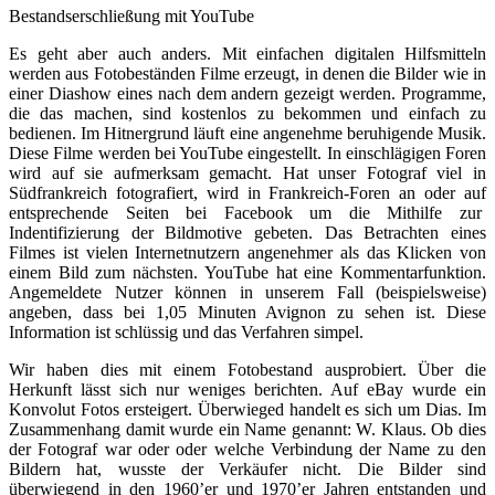
Bestandserschließung mit YouTube
Es geht aber auch anders. Mit einfachen digitalen Hilfsmitteln
werden aus Fotobeständen Filme erzeugt, in denen die Bilder wie in
einer Diashow eines nach dem andern gezeigt werden. Programme,
die das machen, sind kostenlos zu bekommen und einfach zu
bedienen. Im Hitnergrund läuft eine angenehme beruhigende Musik.
Diese Filme werden bei YouTube eingestellt. In einschlägigen Foren
wird auf sie aufmerksam gemacht. Hat unser Fotograf viel in
Südfrankreich fotografiert, wird in Frankreich-Foren an oder auf
entsprechende Seiten bei Facebook um die Mithilfe zur
Indentifizierung der Bildmotive gebeten. Das Betrachten eines
Filmes ist vielen Internetnutzern angenehmer als das Klicken von
einem Bild zum nächsten. YouTube hat eine Kommentarfunktion.
Angemeldete Nutzer können in unserem Fall (beispielsweise)
angeben, dass bei 1,05 Minuten Avignon zu sehen ist. Diese
Information ist schlüssig und das Verfahren simpel.
Wir haben dies mit einem Fotobestand ausprobiert. Über die
Herkunft lässt sich nur weniges berichten. Auf eBay wurde ein
Konvolut Fotos ersteigert. Überwieged handelt es sich um Dias. Im
Zusammenhang damit wurde ein Name genannt: W. Klaus. Ob dies
der Fotograf war oder oder welche Verbindung der Name zu den
Bildern hat, wusste der Verkäufer nicht. Die Bilder sind
überwiegend in den 1960’er und 1970’er Jahren entstanden und