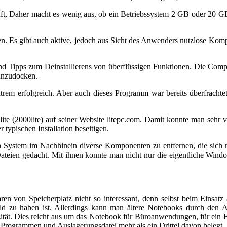
t, Daher macht es wenig aus, ob ein Betriebssystem 2 GB oder 20 GB 
chen. Es gibt auch aktive, jedoch aus Sicht des Anwenders nutzlose Ko
d Tipps zum Deinstallierens von überflüssigen Funktionen. Die Comp
 anzudocken.
em erfolgreich. Aber auch dieses Programm war bereits überfrachtet m
ite (2000lite) auf seiner Website litepc.com. Damit konnte man sehr vie
typischen Installation beseitigen.
en System im Nachhinein diverse Komponenten zu entfernen, die sich 
ateien gedacht. Mit ihnen konnte man nicht nur die eigentliche Window
en von Speicherplatz nicht so interessant, denn selbst beim Einsatz 
eld zu haben ist. Allerdings kann man ältere Notebooks durch den A
ität. Dies reicht aus um das Notebook für Büroanwendungen, für ein 
it Programmen und Auslagerungsdatei mehr als ein Drittel davon belegt.