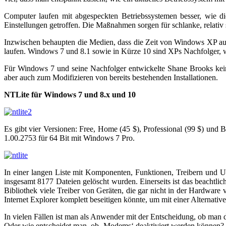
Computer laufen mit abgespeckten Betriebssystemen besser, wie d
Einstellungen getroffen. Die Maßnahmen sorgen für schlanke, relativ s
Inzwischen behaupten die Medien, dass die Zeit von Windows XP au
laufen. Windows 7 und 8.1 sowie in Kürze 10 sind XPs Nachfolger, w
Für Windows 7 und seine Nachfolger entwickelte Shane Brooks kein
aber auch zum Modifizieren von bereits bestehenden Installationen.
NTLite für Windows 7 und 8.x und 10
Es gibt vier Versionen: Free, Home (45 $), Professional (99 $) und
1.00.2753 für 64 Bit mit Windows 7 Pro.
In einer langen Liste mit Komponenten, Funktionen, Treibern und U
insgesamt 8177 Dateien gelöscht wurden. Einerseits ist das beachtli
Bibliothek viele Treiber von Geräten, die gar nicht in der Hardwar
Internet Explorer komplett beseitigen könnte, um mit einer Alternati
In vielen Fällen ist man als Anwender mit der Entscheidung, ob man
Oder wie entscheidet man, ob ‚Modems‘ deaktiviert werden können? V