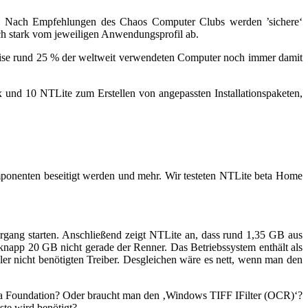
igt. Nach Empfehlungen des Chaos Computer Clubs werden ’sichere‘
lich stark vom jeweiligen Anwendungsprofil ab.
eise rund 25 % der weltweit verwendeten Computer noch immer damit
und 10 NTLite zum Erstellen von angepassten Installationspaketen,
omponenten beseitigt werden und mehr. Wir testeten NTLite beta Home
rgang starten. Anschließend zeigt NTLite an, dass rund 1,35 GB aus
 knapp 20 GB nicht gerade der Renner. Das Betriebssystem enthält als
er nicht benötigten Treiber. Desgleichen wäre es nett, wenn man den
edia Foundation? Oder braucht man den ‚Windows TIFF IFilter (OCR)‘?
ste wird benötigt?