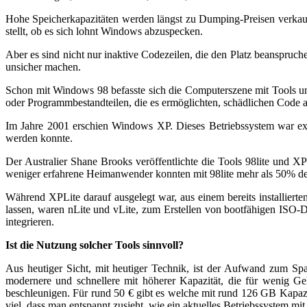
Hohe Speicherkapazitäten werden längst zu Dumping-Preisen verkauf
stellt, ob es sich lohnt Windows abzuspecken.
Aber es sind nicht nur inaktive Codezeilen, die den Platz beanspru
unsicher machen.
Schon mit Windows 98 befasste sich die Computerszene mit Tools un
oder Programmbestandteilen, die es ermöglichten, schädlichen Code
Im Jahre 2001 erschien Windows XP. Dieses Betriebssystem war extr
werden konnte.
Der Australier Shane Brooks veröffentlichte die Tools 98lite und XPl
weniger erfahrene Heimanwender konnten mit 98lite mehr als 50% der 
Während XPLite darauf ausgelegt war, aus einem bereits installiert
lassen, waren nLite und vLite, zum Erstellen von bootfähigen ISO-D
integrieren.
Ist die Nutzung solcher Tools sinnvoll?
Aus heutiger Sicht, mit heutiger Technik, ist der Aufwand zum Spar
modernere und schnellere mit höherer Kapazität, die für wenig G
beschleunigen. Für rund 50 € gibt es welche mit rund 126 GB Kapaz
viel, dass man entspannt zusieht, wie ein aktuelles Betriebssystem m