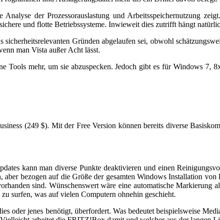
ie Analyse der Prozessorauslastung und Arbeitsspeichernutzung ze
ichere und flotte Betriebssysteme. Inwieweit dies zutrifft hängt natür
s sicherheitsrelevanten Gründen abgelaufen sei, obwohl schätzungsw
enn man Vista außer Acht lässt.
e Tools mehr, um sie abzuspecken. Jedoch gibt es für Windows 7, 8x 
 Business (249 $). Mit der Free Version können bereits diverse Basisk
pdates kann man diverse Punkte deaktivieren und einen Reinigungsvo
ch, aber bezogen auf die Größe der gesamten Windows Installation von
e vorhanden sind. Wünschenswert wäre eine automatische Markierung all
ve zu surfen, was auf vielen Computern ohnehin geschieht.
 dies oder jenes benötigt, überfordert. Was bedeutet beispielsweise M
ielleicht arbeitet die FRITZ!Box damit und welcher aus der langen Li