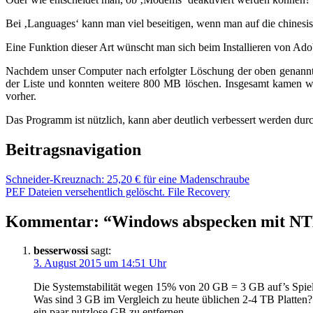
Bei ‚Languages‘ kann man viel beseitigen, wenn man auf die chinesisch
Eine Funktion dieser Art wünscht man sich beim Installieren von Adobe
Nachdem unser Computer nach erfolgter Löschung der oben genannten
der Liste und konnten weitere 800 MB löschen. Insgesamt kamen w
vorher.
Das Programm ist nützlich, kann aber deutlich verbessert werden du
Beitragsnavigation
Schneider-Kreuznach: 25,20 € für eine Madenschraube
PEF Dateien versehentlich gelöscht. File Recovery
Kommentar: “
Windows abspecken mit NT
besserwossi
sagt:
3. August 2015 um 14:51 Uhr
Die Systemstabilität wegen 15% von 20 GB = 3 GB auf’s Spiel 
Was sind 3 GB im Vergleich zu heute üblichen 2-4 TB Platten? 
ein paar nutzlose GB zu entfernen.