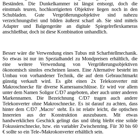
Beständen. Die Dunkelkammer ist längst entsorgt, doch die
einstmals teuren, hochkorrigierten Objektive liegen noch in den
Schubladen. Gute Vergrößerungsobjektive sind nahezu
verzeichnungsfrei und bilden äußerst scharf ab. Sie sind mittels
Adapter und Balgengeräte an digitale Spiegelreflexkameras
anschließbar, doch ist diese Kombination unhandlich.
Besser wäre die Verwendung eines Tubus mit Scharfstellmechanik.
So etwas ist nur im Spezialhandel zu Mondpreisen erhältlich, die
eine weitere Verwendung von Vergrößerungsobjektiven
ökonomisch sinnlos erscheinen lassen. Eine Alternative besteht im
Umbau von vorhandener Technik, die auf dem Gebrauchtmarkt
günstig verkauft wird. Es gibt einen 2x Telekonverter mit
Makroschnecke für diverse Kameraanschlüsse. Er wird vor allem
unter dem Namen Soligor C/D7 angeboten, aber auch unter anderen
Markennamen. Die Bezeichnung C/D7 tragen auch andere
Telekonverter ohne Makroschnecke. Es ist darauf zu achten, dass
hinter dem C/D7 ‚Macro‘ steht. Es ist relativ leicht, die optischen
Innereien aus der Konstruktion auszubauen. Mit etwas
handwerklichen Geschick gelingt das und übrig bleibt eine solide
Fokussierschnecke, bzw. ein variabler Zwischenring. Für 30 bis 60
€ sollte so ein Tele-/Makrokonverter erhältlich sein.