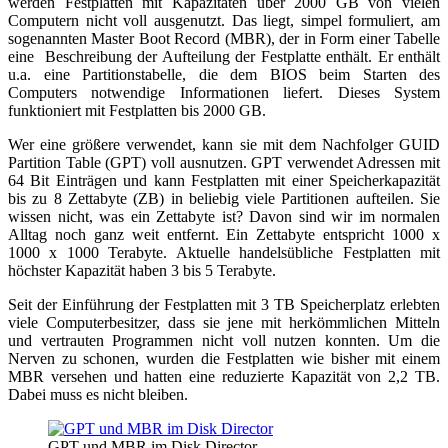
werden Festplatten mit Kapazitäten über 2000 GB von vielen
Computern nicht voll ausgenutzt. Das liegt, simpel formuliert, am
sogenannten Master Boot Record (MBR), der in Form einer Tabelle
eine Beschreibung der Aufteilung der Festplatte enthält. Er enthält
u.a. eine Partitionstabelle, die dem BIOS beim Starten des
Computers notwendige Informationen liefert. Dieses System
funktioniert mit Festplatten bis 2000 GB.
Wer eine größere verwendet, kann sie mit dem Nachfolger GUID
Partition Table (GPT) voll ausnutzen. GPT verwendet Adressen mit
64 Bit Einträgen und kann Festplatten mit einer Speicherkapazität
bis zu 8 Zettabyte (ZB) in beliebig viele Partitionen aufteilen. Sie
wissen nicht, was ein Zettabyte ist? Davon sind wir im normalen
Alltag noch ganz weit entfernt. Ein Zettabyte entspricht 1000 x
1000 x 1000 Terabyte. Aktuelle handelsübliche Festplatten mit
höchster Kapazität haben 3 bis 5 Terabyte.
Seit der Einführung der Festplatten mit 3 TB Speicherplatz erlebten
viele Computerbesitzer, dass sie jene mit herkömmlichen Mitteln
und vertrauten Programmen nicht voll nutzen konnten. Um die
Nerven zu schonen, wurden die Festplatten wie bisher mit einem
MBR versehen und hatten eine reduzierte Kapazität von 2,2 TB.
Dabei muss es nicht bleiben.
GPT und MBR im Disk Director