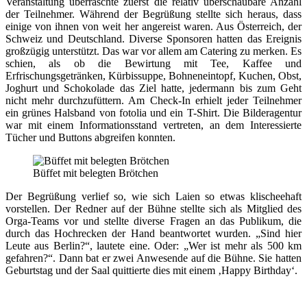
Veranstaltung überraschte zuerst die relativ überschaubare Anzahl
der Teilnehmer. Während der Begrüßung stellte sich heraus, dass
einige von ihnen von weit her angereist waren. Aus Österreich, der
Schweiz und Deutschland. Diverse Sponsoren hatten das Ereignis
großzügig unterstützt. Das war vor allem am Catering zu merken. Es
schien, als ob die Bewirtung mit Tee, Kaffee und
Erfrischungsgetränken, Kürbissuppe, Bohneneintopf, Kuchen, Obst,
Joghurt und Schokolade das Ziel hatte, jedermann bis zum Geht
nicht mehr durchzufüttern. Am Check-In erhielt jeder Teilnehmer
ein grünes Halsband von fotolia und ein T-Shirt. Die Bilderagentur
war mit einem Informationsstand vertreten, an dem Interessierte
Tücher und Buttons abgreifen konnten.
Büffet mit belegten Brötchen
Der Begrüßung verlief so, wie sich Laien so etwas klischeehaft
vorstellen. Der Redner auf der Bühne stellte sich als Mitglied des
Orga-Teams vor und stellte diverse Fragen an das Publikum, die
durch das Hochrecken der Hand beantwortet wurden. „Sind hier
Leute aus Berlin?“, lautete eine. Oder: „Wer ist mehr als 500 km
gefahren?“. Dann bat er zwei Anwesende auf die Bühne. Sie hatten
Geburtstag und der Saal quittierte dies mit einem ‚Happy Birthday‘.