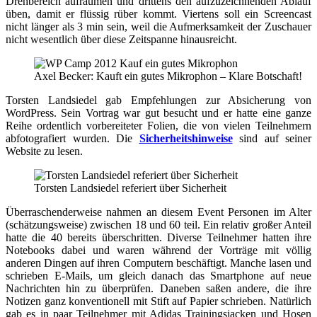
Drehbereich aufräumen und drittens den aufzuzeichnenden Ablauf
üben, damit er flüssig rüber kommt. Viertens soll ein Screencast
nicht länger als 3 min sein, weil die Aufmerksamkeit der Zuschauer
nicht wesentlich über diese Zeitspanne hinausreicht.
Axel Becker: Kauft ein gutes Mikrophon – Klare Botschaft!
Torsten Landsiedel gab Empfehlungen zur Absicherung von
WordPress. Sein Vortrag war gut besucht und er hatte eine ganze
Reihe ordentlich vorbereiteter Folien, die von vielen Teilnehmern
abfotografiert wurden. Die
Sicherheitshinweise
sind auf seiner
Website zu lesen.
Torsten Landsiedel referiert über Sicherheit
Überraschenderweise nahmen an diesem Event Personen im Alter
(schätzungsweise) zwischen 18 und 60 teil. Ein relativ großer Anteil
hatte die 40 bereits überschritten. Diverse Teilnehmer hatten ihre
Notebooks dabei und waren während der Vorträge mit völlig
anderen Dingen auf ihren Computern beschäftigt. Manche lasen und
schrieben E-Mails, um gleich danach das Smartphone auf neue
Nachrichten hin zu überprüfen. Daneben saßen andere, die ihre
Notizen ganz konventionell mit Stift auf Papier schrieben. Natürlich
gab es in paar Teilnehmer mit Adidas Trainingsjacken und Hosen