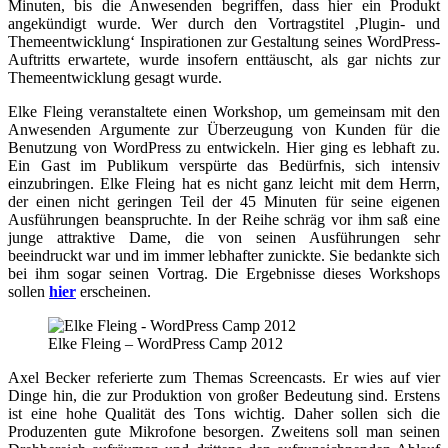
Minuten, bis die Anwesenden begriffen, dass hier ein Produkt
angekündigt wurde. Wer durch den Vortragstitel ‚Plugin- und
Themeentwicklung‘ Inspirationen zur Gestaltung seines WordPress-
Auftritts erwartete, wurde insofern enttäuscht, als gar nichts zur
Themeentwicklung gesagt wurde.
Elke Fleing veranstaltete einen Workshop, um gemeinsam mit den
Anwesenden Argumente zur Überzeugung von Kunden für die
Benutzung von WordPress zu entwickeln. Hier ging es lebhaft zu.
Ein Gast im Publikum verspürte das Bedürfnis, sich intensiv
einzubringen. Elke Fleing hat es nicht ganz leicht mit dem Herrn,
der einen nicht geringen Teil der 45 Minuten für seine eigenen
Ausführungen beanspruchte. In der Reihe schräg vor ihm saß eine
junge attraktive Dame, die von seinen Ausführungen sehr
beeindruckt war und im immer lebhafter zunickte. Sie bedankte sich
bei ihm sogar seinen Vortrag. Die Ergebnisse dieses Workshops
sollen
hier
erscheinen.
Elke Fleing – WordPress Camp 2012
Axel Becker referierte zum Themas Screencasts. Er wies auf vier
Dinge hin, die zur Produktion von großer Bedeutung sind. Erstens
ist eine hohe Qualität des Tons wichtig. Daher sollen sich die
Produzenten gute Mikrofone besorgen. Zweitens soll man seinen