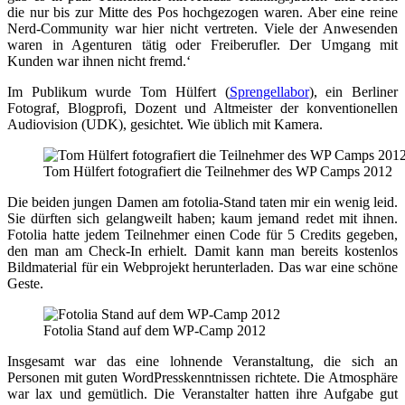
die nur bis zur Mitte des Pos hochgezogen waren. Aber eine reine
Nerd-Community war hier nicht vertreten. Viele der Anwesenden
waren in Agenturen tätig oder Freiberufler. Der Umgang mit
Kunden war ihnen nicht fremd.‘
Im Publikum wurde Tom Hülfert (
Sprengellabor
), ein Berliner
Fotograf, Blogprofi, Dozent und Altmeister der konventionellen
Audiovision (UDK), gesichtet. Wie üblich mit Kamera.
Tom Hülfert fotografiert die Teilnehmer des WP Camps 2012
Die beiden jungen Damen am fotolia-Stand taten mir ein wenig leid.
Sie dürften sich gelangweilt haben; kaum jemand redet mit ihnen.
Fotolia hatte jedem Teilnehmer einen Code für 5 Credits gegeben,
den man am Check-In erhielt. Damit kann man bereits kostenlos
Bildmaterial für ein Webprojekt herunterladen. Das war eine schöne
Geste.
Fotolia Stand auf dem WP-Camp 2012
Insgesamt war das eine lohnende Veranstaltung, die sich an
Personen mit guten WordPresskenntnissen richtete. Die Atmosphäre
war lax und gemütlich. Die Veranstalter hatten ihre Aufgabe gut