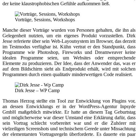
der keine klaustrophobischen Gefühle aufkommen ließ.
Vorträge, Sessions, Workshops
Manche dieser Vorträge wurden von Personen gehalten, die ihn als
Gelegenheit nutzten, um ein eigenes Produkt vorzustellen. Dirk
Jesse referierte über sein Web-Layoutsystem im Browser, das derzeit
im Testmodus verfügbar ist. Kühn vertrat er den Standpunkt, dass
Programme wie Photoshop, Fireworks und Dreamweaver keine
idealen Programme seien, um Websites oder entsprechende
Elemente zu produzieren. Der Idee, dass der Anwender das, was er
auf dem Bildschirm sieht als Endprodukt erhält, wird mit solchen
Programmen durch einen qualitativ minderwertigen Code realisiert.
Dirk Jesse – WP Camp
Thomas Herzog stellte ein Tool zur Entwicklung von Plugins vor,
an dessen Entwicklungs er in der WordPress-Agentur Inpsyde
GmbH maßgeblich mitwirkte. Er hatte an diesem Tag Geburtstag
und möglicherweise war dieser Umstand eine Erklärung dafür, dass
sein Vortrag schlecht vorbereitet war und er die Zuhörer mit
vielzeiligen Screenshots und technischem Gerede unter Missachtung
der elementarsten Vortragsregeln überforderte. Es dauerte ein paar