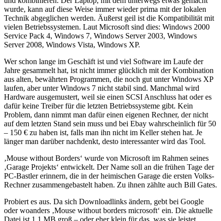
und kombinieren. Der Laptop, mit dem unterwegs etwas gemacht
wurde, kann auf diese Weise immer wieder prima mit der lokalen
Technik abgeglichen werden. Äußerst geil ist die Kompatibilität mit
vielen Betriebssystemen. Laut Microsoft sind dies: Windows 2000
Service Pack 4, Windows 7, Windows Server 2003, Windows
Server 2008, Windows Vista, Windows XP.
Wer schon lange im Geschäft ist und viel Software im Laufe der
Jahre gesammelt hat, ist nicht immer glücklich mit der Kombination
aus alten, bewährten Programmen, die noch gut unter Windows XP
laufen, aber unter Windows 7 nicht stabil sind. Manchmal wird
Hardware ausgemustert, weil sie einen SCSI Anschluss hat oder es
dafür keine Treiber für die letzten Betriebssysteme gibt. Kein
Problem, dann nimmt man dafür einen eigenen Rechner, der nicht
auf dem letzten Stand sein muss und bei Ebay wahrscheinlich für 50
– 150 € zu haben ist, falls man ihn nicht im Keller stehen hat. Je
länger man darüber nachdenkt, desto interessanter wird das Tool.
‚Mouse without Borders‘ wurde von Microsoft im Rahmen seines
‚Garage Projekts‘ entwickelt. Der Name soll an die frühen Tage der
PC-Bastler erinnern, die in der heimischen Garage die ersten Volks-
Rechner zusammengebastelt haben. Zu ihnen zählte auch Bill Gates.
Probiert es aus. Da sich Downloadlinks ändern, gebt bei Google
oder woanders ‚Mouse without borders microsoft‘ ein. Die aktuelle
Datei ist 1,1 MB groß – oder eher klein für das, was sie leistet.