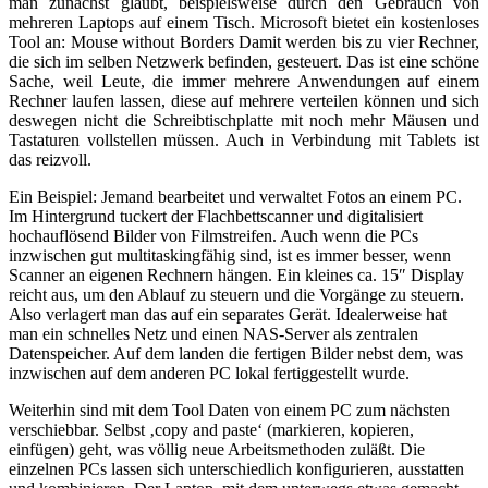
man zunächst glaubt, beispielsweise durch den Gebrauch von
mehreren Laptops auf einem Tisch. Microsoft bietet ein kostenloses
Tool an: Mouse without Borders Damit werden bis zu vier Rechner,
die sich im selben Netzwerk befinden, gesteuert. Das ist eine schöne
Sache, weil Leute, die immer mehrere Anwendungen auf einem
Rechner laufen lassen, diese auf mehrere verteilen können und sich
deswegen nicht die Schreibtischplatte mit noch mehr Mäusen und
Tastaturen vollstellen müssen. Auch in Verbindung mit Tablets ist
das reizvoll.
Ein Beispiel: Jemand bearbeitet und verwaltet Fotos an einem PC.
Im Hintergrund tuckert der Flachbettscanner und digitalisiert
hochauflösend Bilder von Filmstreifen. Auch wenn die PCs
inzwischen gut multitaskingfähig sind, ist es immer besser, wenn
Scanner an eigenen Rechnern hängen. Ein kleines ca. 15″ Display
reicht aus, um den Ablauf zu steuern und die Vorgänge zu steuern.
Also verlagert man das auf ein separates Gerät. Idealerweise hat
man ein schnelles Netz und einen NAS-Server als zentralen
Datenspeicher. Auf dem landen die fertigen Bilder nebst dem, was
inzwischen auf dem anderen PC lokal fertiggestellt wurde.
Weiterhin sind mit dem Tool Daten von einem PC zum nächsten
verschiebbar. Selbst ‚copy and paste‘ (markieren, kopieren,
einfügen) geht, was völlig neue Arbeitsmethoden zuläßt. Die
einzelnen PCs lassen sich unterschiedlich konfigurieren, ausstatten