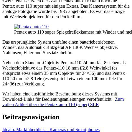
zwei Gehäuse. Nach der Asahi Pentax auto 110 kam noch die
Pentax auto 110 super mit einigen Extras. Das Kamerasystem für die
analoge Fotografie wurde bis 1985 abgeboten. Es war das einzige
mit Wechselobjektiven für den Pocketfilm.
Pentax auto 110 super Spiegelreflexkamera mit Winder und me
Das ursprüngliche System umfaßte einen batteriebetriebenen
Winder, das Automatik-Blitzgerät AF 130P, Wechselobjektive,
Nahlinsen, Filter und Spezialzubehör.
Neben dem Standard-Objektiv Pentax-110 24 mm f/2 .8 stehen als
Wechselobjektive das Pentax-110 18 mm f/2.8 Weitwinkel (es
entspricht etwa einem 35 mm Objektiv für 24×36) und das Pentax-
110 50 mm f/2.8 Tele (es entspricht etwa einem 100 mm Tele für
24×36) zur Verfügung.
Wir haben eine ausführliche Beschreibung dieses Systems mit
Download-Links für Bedienungsanleitungen veröffentlicht.
Zum
vollen Artikel über die Pentax auto 110 (super) SLR
Beitragsnavigation
Idealo. Marktüberblick – Kameras und Smartphones